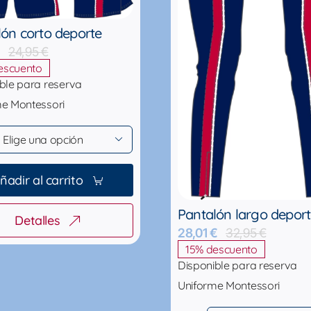
lón corto deporte
€
24,95
€
El
El
escuento
precio
precio
original
actual
ble para reserva
era:
es:
me Montessori
24,95 €.
21,21 €.

ñadir al carrito
Pantalón largo depor
Detalles
28,01
€
32,95
€
El
El
15% descuento
precio
precio
original
actual
Disponible para reserva
era:
es:
Uniforme Montessori
32,95 €
28,01 €.