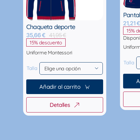
Panta
21,21
Chaqueta deporte
15% d
35,66
€
41,95
€
El
El
Disponi
15% descuento
precio
precio
Unifor
original
actual
Uniforme Montessori
era:
es:
41,95 €.
35,66 €.
Talla
Talla

A
Añadir al carrito
Detalles